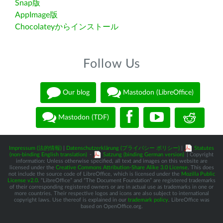
Snap版
AppImage版
Chocolateyからインストール
Follow Us
Our blog
Mastodon (LibreOffice)
Mastodon (TDF)
Impressum (法的情報)
|
Datenschutzerklärung (プライバシー ポリシー)
|
Statutes
(non-binding English translation)
-
Satzung (binding German version)
| Copyright
information: Unless otherwise specified, all text and images on this website are
licensed under the
Creative Commons Attribution-Share Alike 3.0 License
. This does
not include the source code of LibreOffice, which is licensed under the
Mozilla Public
License v2.0
. “LibreOffice” and “The Document Foundation” are registered trademarks
of their corresponding registered owners or are in actual use as trademarks in one or
more countries. Their respective logos and icons are also subject to international
copyright laws. Use thereof is explained in our
trademark policy
. LibreOffice was
based on OpenOffice.org.