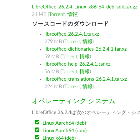
LibreOffice_26.2.4_Linux_x86-64_deb_sdk.tar.gz
21 MB (
Torrent
,
情報
)
ソースコードのダウンロード
libreoffice-26.2.4.1.tar.xz
279 MB (
Torrent
,
情報
)
libreoffice-dictionaries-26.2.4.1.tar.xz
59 MB (
Torrent
,
情報
)
libreoffice-help-26.2.4.1.tar.xz
56 MB (
Torrent
,
情報
)
libreoffice-translations-26.2.4.1.tar.xz
224 MB (
Torrent
,
情報
)
オペレーティング システム
LibreOffice 26.2.4は次のオペレーティ
Linux Aarch64 (deb)
Linux Aarch64 (rpm)
Linux x64 (deb)