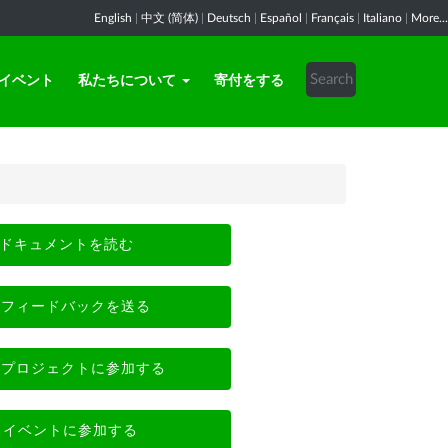
English
|
中文 (简体)
|
Deutsch
|
Español
|
Français
|
Italiano
|
More...
イベント
私たちについて
寄付をする
ドキュメントを読む
フィードバックを送る
プロジェクトに参加する
イベントに参加する