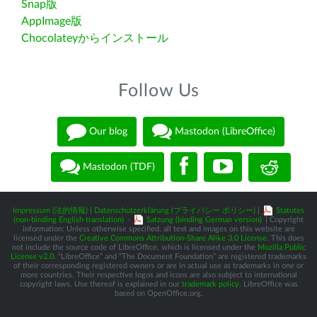
Snap版
AppImage版
Chocolateyからインストール
Follow Us
Our blog
Mastodon (LibreOffice)
Mastodon (TDF)
Impressum (法的情報)
|
Datenschutzerklärung (プライバシー ポリシー)
|
Statutes
(non-binding English translation)
-
Satzung (binding German version)
| Copyright
information: Unless otherwise specified, all text and images on this website are
licensed under the
Creative Commons Attribution-Share Alike 3.0 License
. This does
not include the source code of LibreOffice, which is licensed under the
Mozilla Public
License v2.0
. “LibreOffice” and “The Document Foundation” are registered trademarks
of their corresponding registered owners or are in actual use as trademarks in one or
more countries. Their respective logos and icons are also subject to international
copyright laws. Use thereof is explained in our
trademark policy
. LibreOffice was
based on OpenOffice.org.