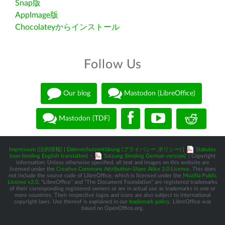
Snap版
AppImage版
Chocolateyからインストール
Follow Us
Our blog
Mastodon (LibreOffice)
Mastodon (TDF)
Impressum (法的情報)
|
Datenschutzerklärung (プライバシー ポリシー)
|
Statutes
(non-binding English translation)
-
Satzung (binding German version)
| Copyright
information: Unless otherwise specified, all text and images on this website are
licensed under the
Creative Commons Attribution-Share Alike 3.0 License
. This does
not include the source code of LibreOffice, which is licensed under the
Mozilla Public
License v2.0
. “LibreOffice” and “The Document Foundation” are registered trademarks
of their corresponding registered owners or are in actual use as trademarks in one or
more countries. Their respective logos and icons are also subject to international
copyright laws. Use thereof is explained in our
trademark policy
. LibreOffice was
based on OpenOffice.org.