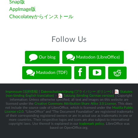
Snap版
AppImage版
Chocolateyからインストール
Follow Us
Our blog
Mastodon (LibreOffice)
Mastodon (TDF)
Impressum (法的情報)
|
Datenschutzerklärung (プライバシー ポリシー)
|
Statutes
(non-binding English translation)
-
Satzung (binding German version)
| Copyright
information: Unless otherwise specified, all text and images on this website are
licensed under the
Creative Commons Attribution-Share Alike 3.0 License
. This does
not include the source code of LibreOffice, which is licensed under the
Mozilla Public
License v2.0
. “LibreOffice” and “The Document Foundation” are registered trademarks
of their corresponding registered owners or are in actual use as trademarks in one or
more countries. Their respective logos and icons are also subject to international
copyright laws. Use thereof is explained in our
trademark policy
. LibreOffice was
based on OpenOffice.org.