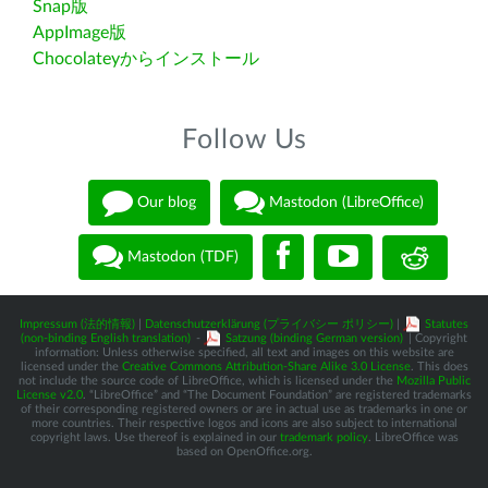
Snap版
AppImage版
Chocolateyからインストール
Follow Us
Our blog
Mastodon (LibreOffice)
Mastodon (TDF)
Impressum (法的情報)
|
Datenschutzerklärung (プライバシー ポリシー)
|
Statutes
(non-binding English translation)
-
Satzung (binding German version)
| Copyright
information: Unless otherwise specified, all text and images on this website are
licensed under the
Creative Commons Attribution-Share Alike 3.0 License
. This does
not include the source code of LibreOffice, which is licensed under the
Mozilla Public
License v2.0
. “LibreOffice” and “The Document Foundation” are registered trademarks
of their corresponding registered owners or are in actual use as trademarks in one or
more countries. Their respective logos and icons are also subject to international
copyright laws. Use thereof is explained in our
trademark policy
. LibreOffice was
based on OpenOffice.org.