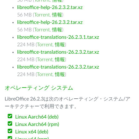
56 MB (
Torrent
,
情報
)
libreoffice-help-26.2.3.2.tar.xz
56 MB (
Torrent
,
情報
)
libreoffice-help-26.2.3.2.tar.xz
56 MB (
Torrent
,
情報
)
libreoffice-translations-26.2.3.1.tar.xz
224 MB (
Torrent
,
情報
)
libreoffice-translations-26.2.3.2.tar.xz
224 MB (
Torrent
,
情報
)
libreoffice-translations-26.2.3.2.tar.xz
224 MB (
Torrent
,
情報
)
オペレーティング システム
LibreOffice 26.2.3は次のオペレーティング・システム/ア
ーキテクチャーで利用できます。
Linux Aarch64 (deb)
Linux Aarch64 (rpm)
Linux x64 (deb)