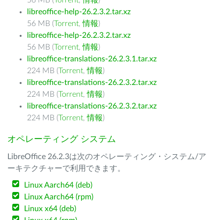
56 MB (
Torrent
,
情報
)
libreoffice-help-26.2.3.2.tar.xz
56 MB (
Torrent
,
情報
)
libreoffice-help-26.2.3.2.tar.xz
56 MB (
Torrent
,
情報
)
libreoffice-translations-26.2.3.1.tar.xz
224 MB (
Torrent
,
情報
)
libreoffice-translations-26.2.3.2.tar.xz
224 MB (
Torrent
,
情報
)
libreoffice-translations-26.2.3.2.tar.xz
224 MB (
Torrent
,
情報
)
オペレーティング システム
LibreOffice 26.2.3は次のオペレーティング・システム/ア
ーキテクチャーで利用できます。
Linux Aarch64 (deb)
Linux Aarch64 (rpm)
Linux x64 (deb)