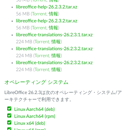
56 MB (
Torrent
,
情報
)
libreoffice-help-26.2.3.2.tar.xz
56 MB (
Torrent
,
情報
)
libreoffice-help-26.2.3.2.tar.xz
56 MB (
Torrent
,
情報
)
libreoffice-translations-26.2.3.1.tar.xz
224 MB (
Torrent
,
情報
)
libreoffice-translations-26.2.3.2.tar.xz
224 MB (
Torrent
,
情報
)
libreoffice-translations-26.2.3.2.tar.xz
224 MB (
Torrent
,
情報
)
オペレーティング システム
LibreOffice 26.2.3は次のオペレーティング・システム/ア
ーキテクチャーで利用できます。
Linux Aarch64 (deb)
Linux Aarch64 (rpm)
Linux x64 (deb)