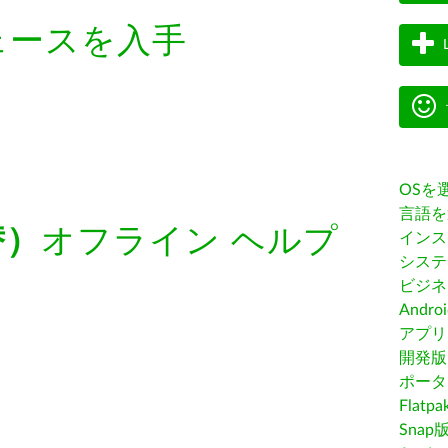
ェースを入手
OSを
言語を
替）
オフライン ヘルプ
インス
システ
ビジネ
Andro
アプリス
開発版
ポータ
Flatp
Snap