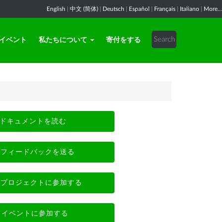
English
|
中文 (简体)
|
Deutsch
|
Español
|
Français
|
Italiano
|
More...
イベント
私たちについて
寄付をする
ドキュメントを読む
フィードバックを送る
プロジェクトに参加する
イベントに参加する