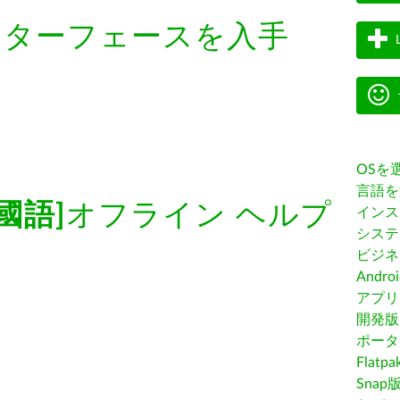
ンターフェースを入手
OSを
言語を
國語]
オフライン ヘルプ
インス
システ
ビジネ
Andro
アプリス
開発版
ポータ
Flatp
Snap