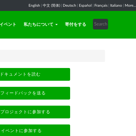
English
|
中文 (简体)
|
Deutsch
|
Español
|
Français
|
Italiano
|
More...
イベント
私たちについて
寄付をする
ドキュメントを読む
フィードバックを送る
プロジェクトに参加する
イベントに参加する