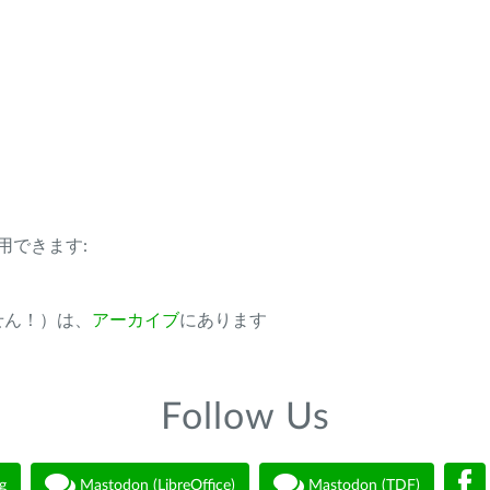
用できます:
ません！）は、
アーカイブ
にあります
Follow Us
g
Mastodon (LibreOffice)
Mastodon (TDF)