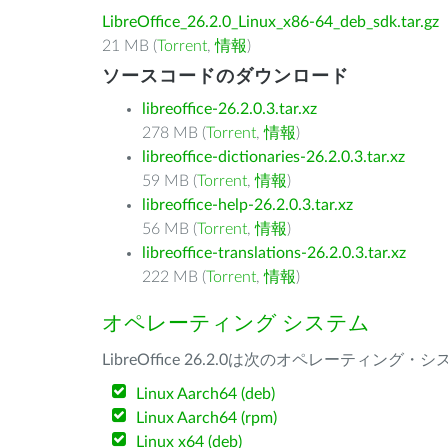
LibreOffice_26.2.0_Linux_x86-64_deb_sdk.tar.gz
21 MB (
Torrent
,
情報
)
ソースコードのダウンロード
libreoffice-26.2.0.3.tar.xz
278 MB (
Torrent
,
情報
)
libreoffice-dictionaries-26.2.0.3.tar.xz
59 MB (
Torrent
,
情報
)
libreoffice-help-26.2.0.3.tar.xz
56 MB (
Torrent
,
情報
)
libreoffice-translations-26.2.0.3.tar.xz
222 MB (
Torrent
,
情報
)
オペレーティング システム
LibreOffice 26.2.0は次のオペレーティ
Linux Aarch64 (deb)
Linux Aarch64 (rpm)
Linux x64 (deb)