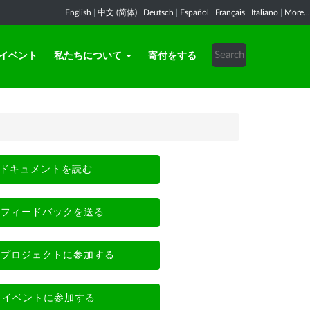
English
|
中文 (简体)
|
Deutsch
|
Español
|
Français
|
Italiano
|
More...
イベント
私たちについて
寄付をする
ドキュメントを読む
フィードバックを送る
プロジェクトに参加する
イベントに参加する