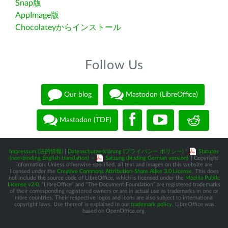
Snap版
AppImage版
Chocolateyからインストール
Follow Us
Our blog
Mastodon (LibreOffice)
Mastodon (TDF)
Impressum (法的情報)
|
Datenschutzerklärung (プライバシー ポリシー)
|
Statutes
(non-binding English translation)
-
Satzung (binding German version)
| Copyright
information: Unless otherwise specified, all text and images on this website are
licensed under the
Creative Commons Attribution-Share Alike 3.0 License
. This does
not include the source code of LibreOffice, which is licensed under the
Mozilla Public
License v2.0
. “LibreOffice” and “The Document Foundation” are registered trademarks
of their corresponding registered owners or are in actual use as trademarks in one or
more countries. Their respective logos and icons are also subject to international
copyright laws. Use thereof is explained in our
trademark policy
. LibreOffice was
based on OpenOffice.org.