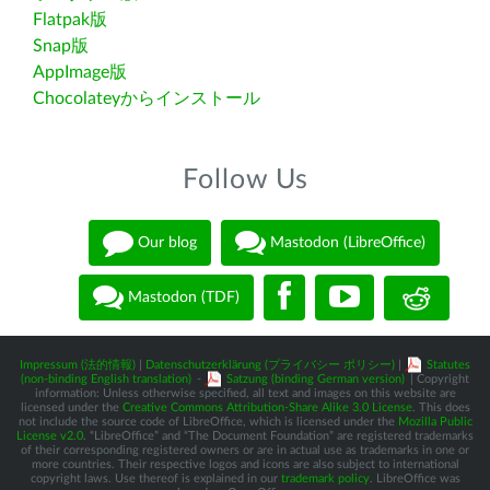
Flatpak版
Snap版
AppImage版
Chocolateyからインストール
Follow Us
Our blog
Mastodon (LibreOffice)
Mastodon (TDF)
Impressum (法的情報)
|
Datenschutzerklärung (プライバシー ポリシー)
|
Statutes
(non-binding English translation)
-
Satzung (binding German version)
| Copyright
information: Unless otherwise specified, all text and images on this website are
licensed under the
Creative Commons Attribution-Share Alike 3.0 License
. This does
not include the source code of LibreOffice, which is licensed under the
Mozilla Public
License v2.0
. “LibreOffice” and “The Document Foundation” are registered trademarks
of their corresponding registered owners or are in actual use as trademarks in one or
more countries. Their respective logos and icons are also subject to international
copyright laws. Use thereof is explained in our
trademark policy
. LibreOffice was