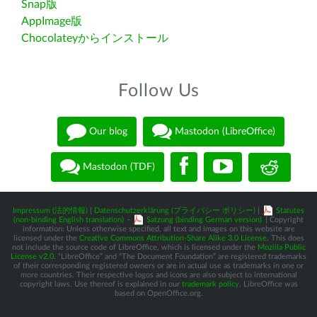
Snap版
AppImage版
Chocolateyからインストール
Follow Us
Our blog
Mastodon (LibreOffice)
Mastodon (TDF)
Impressum (法的情報)
|
Datenschutzerklärung (プライバシー ポリシー)
|
Statutes
(non-binding English translation)
-
Satzung (binding German version)
| Copyright
information: Unless otherwise specified, all text and images on this website are
licensed under the
Creative Commons Attribution-Share Alike 3.0 License
. This does
not include the source code of LibreOffice, which is licensed under the
Mozilla Public
License v2.0
. “LibreOffice” and “The Document Foundation” are registered trademarks
of their corresponding registered owners or are in actual use as trademarks in one or
more countries. Their respective logos and icons are also subject to international
copyright laws. Use thereof is explained in our
trademark policy
. LibreOffice was
based on OpenOffice.org.