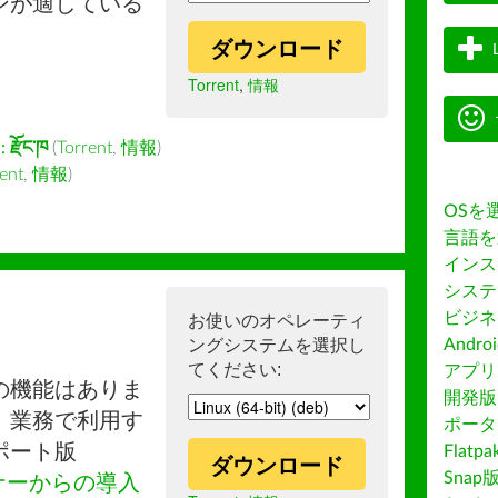
ンが適している
ダウンロード
Torrent
,
情報
:
རྫོང་ཁ
(
Torrent
,
情報
)
ent
,
情報
)
OSを
言語を
インス
システ
ビジネ
お使いのオペレーティ
ングシステムを選択し
Andro
てください:
アプリス
の機能はありま
開発版
。業務で利用す
ポータ
ポート版
Flatp
ダウンロード
Snap
ナーからの導入