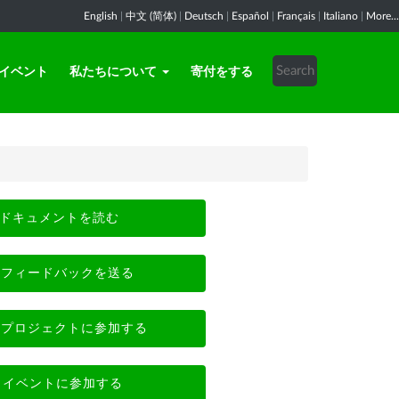
English
|
中文 (简体)
|
Deutsch
|
Español
|
Français
|
Italiano
|
More...
イベント
私たちについて
寄付をする
ドキュメントを読む
フィードバックを送る
プロジェクトに参加する
イベントに参加する