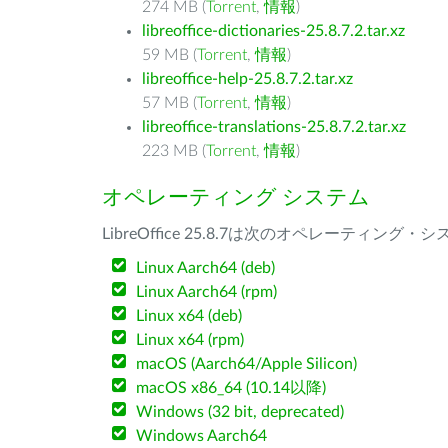
274 MB (
Torrent
,
情報
)
libreoffice-dictionaries-25.8.7.2.tar.xz
59 MB (
Torrent
,
情報
)
libreoffice-help-25.8.7.2.tar.xz
57 MB (
Torrent
,
情報
)
libreoffice-translations-25.8.7.2.tar.xz
223 MB (
Torrent
,
情報
)
オペレーティング システム
LibreOffice 25.8.7は次のオペレーティ
Linux Aarch64 (deb)
Linux Aarch64 (rpm)
Linux x64 (deb)
Linux x64 (rpm)
macOS (Aarch64/Apple Silicon)
macOS x86_64 (10.14以降)
Windows (32 bit, deprecated)
Windows Aarch64