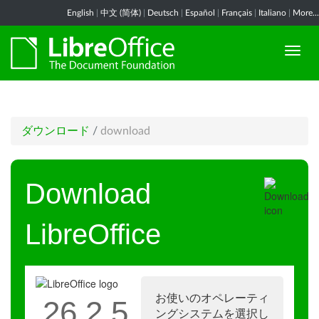
English
|
中文 (简体)
|
Deutsch
|
Español
|
Français
|
Italiano
|
More...
ダウンロード
/
download
Download
LibreOffice
お使いのオペレーティ
26.2.5
ングシステムを選択し