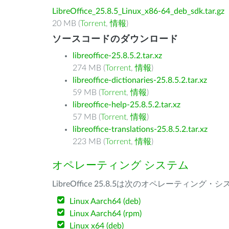
LibreOffice_25.8.5_Linux_x86-64_deb_sdk.tar.gz
20 MB (
Torrent
,
情報
)
ソースコードのダウンロード
libreoffice-25.8.5.2.tar.xz
274 MB (
Torrent
,
情報
)
libreoffice-dictionaries-25.8.5.2.tar.xz
59 MB (
Torrent
,
情報
)
libreoffice-help-25.8.5.2.tar.xz
57 MB (
Torrent
,
情報
)
libreoffice-translations-25.8.5.2.tar.xz
223 MB (
Torrent
,
情報
)
オペレーティング システム
LibreOffice 25.8.5は次のオペレーティ
Linux Aarch64 (deb)
Linux Aarch64 (rpm)
Linux x64 (deb)