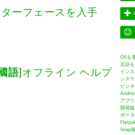
ンターフェースを入手
OSを
言語を
國語]
オフライン ヘルプ
インス
システ
ビジネ
Andro
アプリス
開発版
ポータ
Flatp
Snap