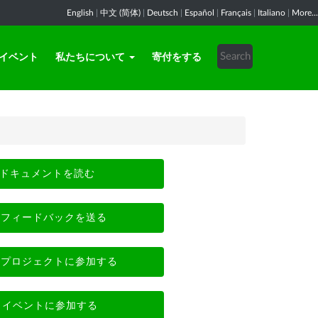
English
|
中文 (简体)
|
Deutsch
|
Español
|
Français
|
Italiano
|
More...
イベント
私たちについて
寄付をする
ドキュメントを読む
フィードバックを送る
プロジェクトに参加する
イベントに参加する