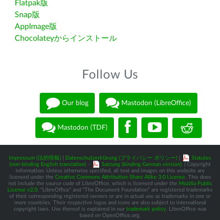
Flatpak版
Snap版
AppImage版
Chocolateyからインストール
Follow Us
Our blog
Mastodon (LibreOffice)
Mastodon (TDF)
Impressum (法的情報)
|
Datenschutzerklärung (プライバシー ポリシー)
|
Statutes
(non-binding English translation)
-
Satzung (binding German version)
| Copyright
information: Unless otherwise specified, all text and images on this website are
licensed under the
Creative Commons Attribution-Share Alike 3.0 License
. This does
not include the source code of LibreOffice, which is licensed under the
Mozilla Public
License v2.0
. “LibreOffice” and “The Document Foundation” are registered trademarks
of their corresponding registered owners or are in actual use as trademarks in one or
more countries. Their respective logos and icons are also subject to international
copyright laws. Use thereof is explained in our
trademark policy
. LibreOffice was
based on OpenOffice.org.