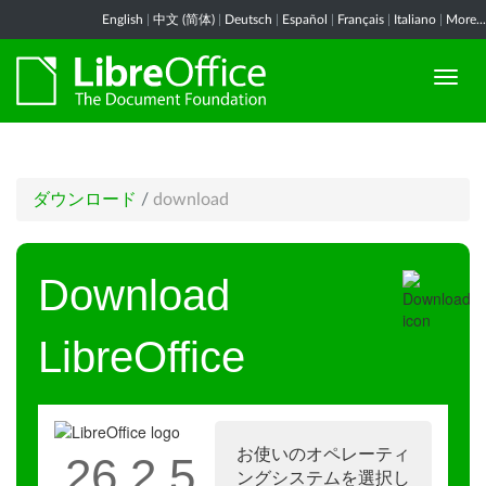
English
|
中文 (简体)
|
Deutsch
|
Español
|
Français
|
Italiano
|
More...
ダウンロード
/
download
Download
LibreOffice
お使いのオペレーティ
26.2.5
ングシステムを選択し