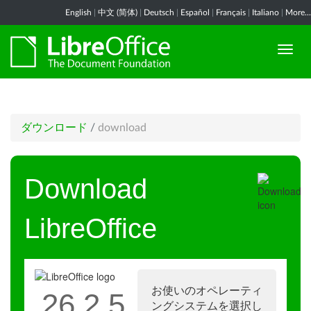
English
|
中文 (简体)
|
Deutsch
|
Español
|
Français
|
Italiano
|
More...
ダウンロード
/
download
Download
LibreOffice
お使いのオペレーティ
26.2.5
ングシステムを選択し