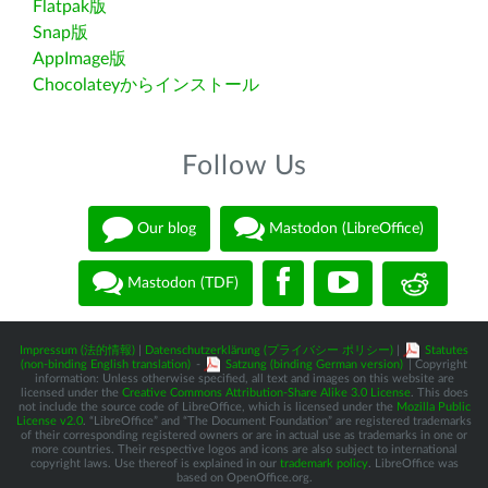
Flatpak版
Snap版
AppImage版
Chocolateyからインストール
Follow Us
Our blog
Mastodon (LibreOffice)
Mastodon (TDF)
Impressum (法的情報)
|
Datenschutzerklärung (プライバシー ポリシー)
|
Statutes
(non-binding English translation)
-
Satzung (binding German version)
| Copyright
information: Unless otherwise specified, all text and images on this website are
licensed under the
Creative Commons Attribution-Share Alike 3.0 License
. This does
not include the source code of LibreOffice, which is licensed under the
Mozilla Public
License v2.0
. “LibreOffice” and “The Document Foundation” are registered trademarks
of their corresponding registered owners or are in actual use as trademarks in one or
more countries. Their respective logos and icons are also subject to international
copyright laws. Use thereof is explained in our
trademark policy
. LibreOffice was
based on OpenOffice.org.