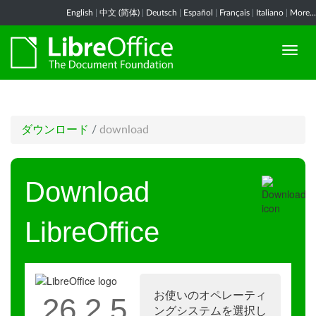
English
|
中文 (简体)
|
Deutsch
|
Español
|
Français
|
Italiano
|
More...
ダウンロード
/
download
Download
LibreOffice
お使いのオペレーティ
26.2.5
ングシステムを選択し