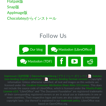
Flatpak版
Snap版
AppImage版
Chocolateyからインストール
Follow Us
Our blog
Mastodon (LibreOffice)
Mastodon (TDF)
Impressum (法的情報)
|
Datenschutzerklärung (プライバシー ポリシー)
|
Statutes
(non-binding English translation)
-
Satzung (binding German version)
| Copyright
information: Unless otherwise specified, all text and images on this website are
licensed under the
Creative Commons Attribution-Share Alike 3.0 License
. This does
not include the source code of LibreOffice, which is licensed under the
Mozilla Public
License v2.0
. “LibreOffice” and “The Document Foundation” are registered trademarks
of their corresponding registered owners or are in actual use as trademarks in one or
more countries. Their respective logos and icons are also subject to international
copyright laws. Use thereof is explained in our
trademark policy
. LibreOffice was
based on OpenOffice.org.