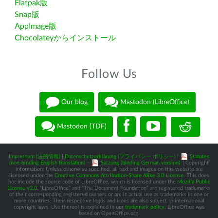
Flatpak版
Snap版
AppImage版
Chocolateyからインストール
Follow Us
Our blog
Mastodon (LibreOffice)
Mastodon (TDF)
Impressum (法的情報)
|
Datenschutzerklärung (プライバシー ポリシー)
|
Statutes
(non-binding English translation)
-
Satzung (binding German version)
| Copyright
information: Unless otherwise specified, all text and images on this website are
licensed under the
Creative Commons Attribution-Share Alike 3.0 License
. This does
not include the source code of LibreOffice, which is licensed under the
Mozilla Public
License v2.0
. “LibreOffice” and “The Document Foundation” are registered trademarks
of their corresponding registered owners or are in actual use as trademarks in one or
more countries. Their respective logos and icons are also subject to international
copyright laws. Use thereof is explained in our
trademark policy
. LibreOffice was
based on OpenOffice.org.