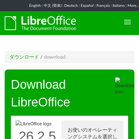
English
|
中文 (简体)
|
Deutsch
|
Español
|
Français
|
Italiano
|
More...
ダウンロード
/
download
Download
LibreOffice
お使いのオペレーティ
26.2.5
ングシステムを選択し