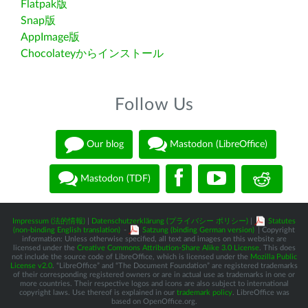
Flatpak版
Snap版
AppImage版
Chocolateyからインストール
Follow Us
Our blog
Mastodon (LibreOffice)
Mastodon (TDF)
Impressum (法的情報)
|
Datenschutzerklärung (プライバシー ポリシー)
|
Statutes
(non-binding English translation)
-
Satzung (binding German version)
| Copyright
information: Unless otherwise specified, all text and images on this website are
licensed under the
Creative Commons Attribution-Share Alike 3.0 License
. This does
not include the source code of LibreOffice, which is licensed under the
Mozilla Public
License v2.0
. “LibreOffice” and “The Document Foundation” are registered trademarks
of their corresponding registered owners or are in actual use as trademarks in one or
more countries. Their respective logos and icons are also subject to international
copyright laws. Use thereof is explained in our
trademark policy
. LibreOffice was
based on OpenOffice.org.