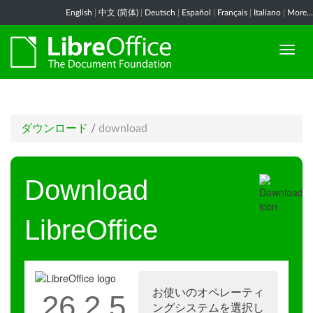
English
|
中文 (简体)
|
Deutsch
|
Español
|
Français
|
Italiano
|
More...
ダウンロード
/
download
Download
LibreOffice
お使いのオペレーティ
26.2.5
ングシステムを選択し