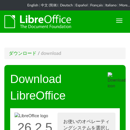
English
|
中文 (简体)
|
Deutsch
|
Español
|
Français
|
Italiano
|
More...
ダウンロード
/
download
Download
LibreOffice
お使いのオペレーティ
26.2.5
ングシステムを選択し