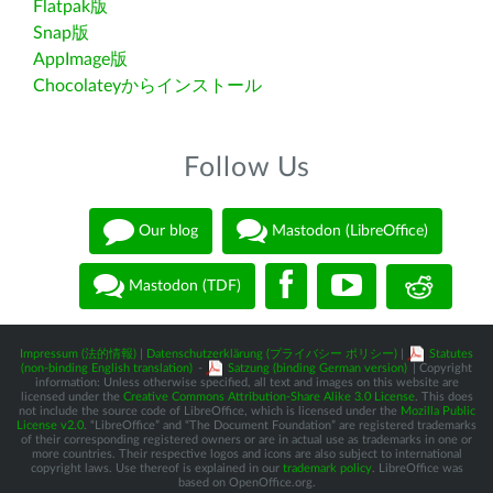
Flatpak版
Snap版
AppImage版
Chocolateyからインストール
Follow Us
Our blog
Mastodon (LibreOffice)
Mastodon (TDF)
Impressum (法的情報)
|
Datenschutzerklärung (プライバシー ポリシー)
|
Statutes
(non-binding English translation)
-
Satzung (binding German version)
| Copyright
information: Unless otherwise specified, all text and images on this website are
licensed under the
Creative Commons Attribution-Share Alike 3.0 License
. This does
not include the source code of LibreOffice, which is licensed under the
Mozilla Public
License v2.0
. “LibreOffice” and “The Document Foundation” are registered trademarks
of their corresponding registered owners or are in actual use as trademarks in one or
more countries. Their respective logos and icons are also subject to international
copyright laws. Use thereof is explained in our
trademark policy
. LibreOffice was
based on OpenOffice.org.