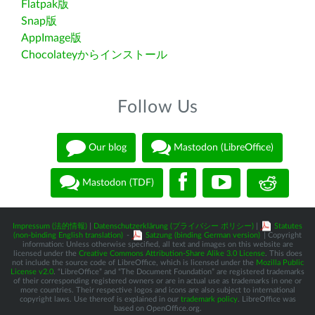
Flatpak版
Snap版
AppImage版
Chocolateyからインストール
Follow Us
Our blog
Mastodon (LibreOffice)
Mastodon (TDF)
Impressum (法的情報)
|
Datenschutzerklärung (プライバシー ポリシー)
|
Statutes
(non-binding English translation)
-
Satzung (binding German version)
| Copyright
information: Unless otherwise specified, all text and images on this website are
licensed under the
Creative Commons Attribution-Share Alike 3.0 License
. This does
not include the source code of LibreOffice, which is licensed under the
Mozilla Public
License v2.0
. “LibreOffice” and “The Document Foundation” are registered trademarks
of their corresponding registered owners or are in actual use as trademarks in one or
more countries. Their respective logos and icons are also subject to international
copyright laws. Use thereof is explained in our
trademark policy
. LibreOffice was
based on OpenOffice.org.