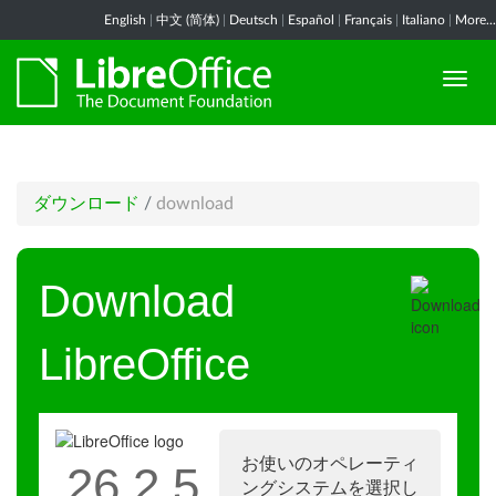
English
|
中文 (简体)
|
Deutsch
|
Español
|
Français
|
Italiano
|
More...
ダウンロード
/
download
Download
LibreOffice
お使いのオペレーティ
26.2.5
ングシステムを選択し