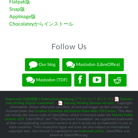
Flatpak版
Snap版
AppImage版
Chocolateyからインストール
Follow Us
Our blog
Mastodon (LibreOffice)
Mastodon (TDF)
Impressum (法的情報)
|
Datenschutzerklärung (プライバシー ポリシー)
|
Statutes
(non-binding English translation)
-
Satzung (binding German version)
| Copyright
information: Unless otherwise specified, all text and images on this website are
licensed under the
Creative Commons Attribution-Share Alike 3.0 License
. This does
not include the source code of LibreOffice, which is licensed under the
Mozilla Public
License v2.0
. “LibreOffice” and “The Document Foundation” are registered trademarks
of their corresponding registered owners or are in actual use as trademarks in one or
more countries. Their respective logos and icons are also subject to international
copyright laws. Use thereof is explained in our
trademark policy
. LibreOffice was
based on OpenOffice.org.