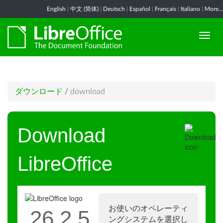
English
|
中文 (简体)
|
Deutsch
|
Español
|
Français
|
Italiano
|
More...
ダウンロード
/
download
Download
LibreOffice
お使いのオペレーティ
26.2.5
ングシステムを選択し