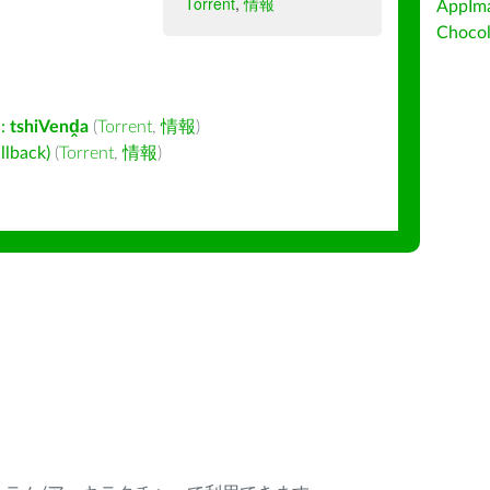
Torrent
,
情報
AppIm
Choc
:
tshiVenḓa
(
Torrent
,
情報
)
back)
(
Torrent
,
情報
)