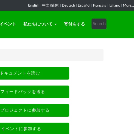
English
|
中文 (简体)
|
Deutsch
|
Español
|
Français
|
Italiano
|
More...
イベント
私たちについて
寄付をする
ドキュメントを読む
フィードバックを送る
プロジェクトに参加する
イベントに参加する