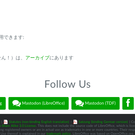
用できます:
ません！）は、
アーカイブ
にあります
Follow Us
g
Mastodon (LibreOffice)
Mastodon (TDF)
)
|
Statutes (non-binding English translation)
-
Satzung (binding German version)
| Co
-Share Alike 3.0 License
. This does not include the source code of LibreOffice, which is li
 registered owners or are in actual use as trademarks in one or more countries. Their respec
Use thereof is explained in our
trademark policy
. LibreOffice was based on OpenOffice.org.