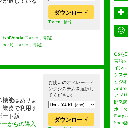
ンが適している
ダウンロード
Torrent
,
情報
:
tshiVenḓa
(
Torrent
,
情報
)
back)
(
Torrent
,
情報
)
OSを
言語を
インス
システ
ビジネ
お使いのオペレーティ
ングシステムを選択し
Andro
てください:
アプリス
の機能はありま
開発版
。業務で利用す
ポータ
ポート版
Flatp
ダウンロード
Snap
ナーからの導入