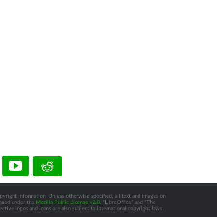
pyright information: Unless otherwise specified, all text and images on
censed under the
Mozilla Public License v2.0
. “LibreOffice” and “The
tive logos and icons are also subject to international copyright laws.