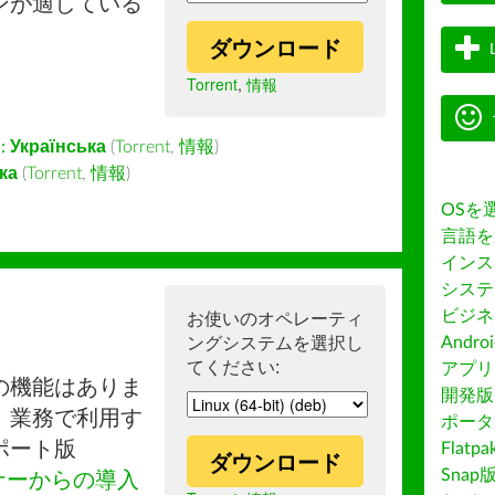
ンが適している
ダウンロード
Torrent
,
情報
:
Українська
(
Torrent
,
情報
)
ка
(
Torrent
,
情報
)
OSを
言語を
インス
システ
ビジネ
お使いのオペレーティ
ングシステムを選択し
Andro
てください:
アプリス
の機能はありま
開発版
。業務で利用す
ポータ
ポート版
Flatp
ダウンロード
Snap
ナーからの導入