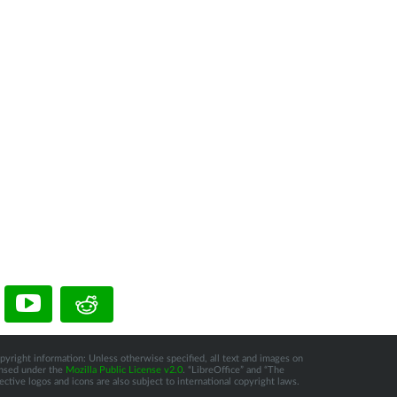
pyright information: Unless otherwise specified, all text and images on
censed under the
Mozilla Public License v2.0
. “LibreOffice” and “The
tive logos and icons are also subject to international copyright laws.