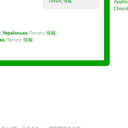
Torrent
,
情報
AppIm
Choc
:
Українська
(
Torrent
,
情報
)
ка
(
Torrent
,
情報
)