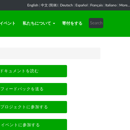
English
|
中文 (简体)
|
Deutsch
|
Español
|
Français
|
Italiano
|
More...
イベント
私たちについて
寄付をする
ドキュメントを読む
フィードバックを送る
プロジェクトに参加する
イベントに参加する