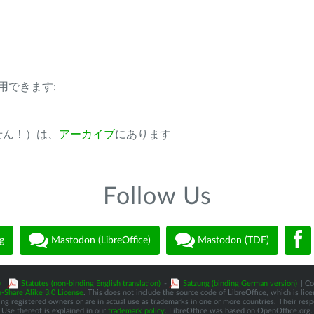
用できます:
ません！）は、
アーカイブ
にあります
Follow Us
g
Mastodon (LibreOffice)
Mastodon (TDF)
)
|
Statutes (non-binding English translation)
-
Satzung (binding German version)
| Co
-Share Alike 3.0 License
. This does not include the source code of LibreOffice, which is li
 registered owners or are in actual use as trademarks in one or more countries. Their respec
Use thereof is explained in our
trademark policy
. LibreOffice was based on OpenOffice.org.