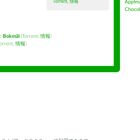
Torrent
,
情報
AppIm
Choc
:
Bokmål
(
Torrent
,
情報
)
orrent
,
情報
)