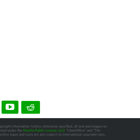
pyright information: Unless otherwise specified, all text and images on
censed under the
Mozilla Public License v2.0
. “LibreOffice” and “The
tive logos and icons are also subject to international copyright laws.