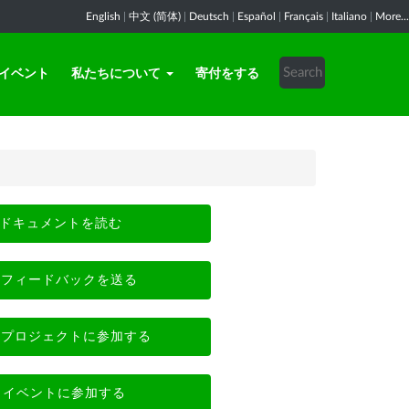
English
|
中文 (简体)
|
Deutsch
|
Español
|
Français
|
Italiano
|
More...
イベント
私たちについて
寄付をする
ドキュメントを読む
フィードバックを送る
プロジェクトに参加する
イベントに参加する