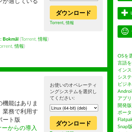
ンが適している
ダウンロード
Torrent
,
情報
:
Bokmål
(
Torrent
,
情報
)
orrent
,
情報
)
OSを
言語を
インス
システ
ビジネ
お使いのオペレーティ
ングシステムを選択し
Andro
てください:
アプリス
の機能はありま
開発版
。業務で利用す
ポータ
ポート版
Flatp
ダウンロード
Snap
ナーからの導入