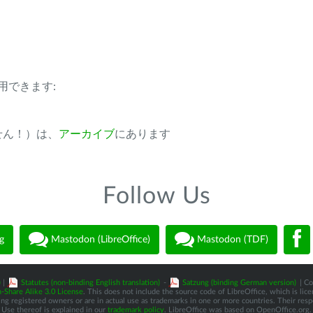
用できます:
ません！）は、
アーカイブ
にあります
Follow Us
g
Mastodon (LibreOffice)
Mastodon (TDF)
)
|
Statutes (non-binding English translation)
-
Satzung (binding German version)
| Co
-Share Alike 3.0 License
. This does not include the source code of LibreOffice, which is li
 registered owners or are in actual use as trademarks in one or more countries. Their respec
Use thereof is explained in our
trademark policy
. LibreOffice was based on OpenOffice.org.