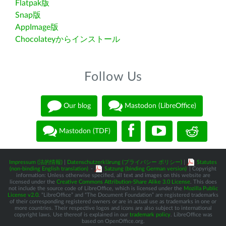
Flatpak版
Snap版
AppImage版
Chocolateyからインストール
Follow Us
Our blog
Mastodon (LibreOffice)
Mastodon (TDF)
Impressum (法的情報)
|
Datenschutzerklärung (プライバシー ポリシー)
|
Statutes
(non-binding English translation)
-
Satzung (binding German version)
| Copyright
information: Unless otherwise specified, all text and images on this website are
licensed under the
Creative Commons Attribution-Share Alike 3.0 License
. This does
not include the source code of LibreOffice, which is licensed under the
Mozilla Public
License v2.0
. “LibreOffice” and “The Document Foundation” are registered trademarks
of their corresponding registered owners or are in actual use as trademarks in one or
more countries. Their respective logos and icons are also subject to international
copyright laws. Use thereof is explained in our
trademark policy
. LibreOffice was
based on OpenOffice.org.