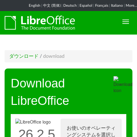
English
|
中文 (简体)
|
Deutsch
|
Español
|
Français
|
Italiano
|
More...
ダウンロード
/
download
Download
LibreOffice
お使いのオペレーティ
26.2.5
ングシステムを選択し