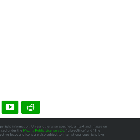
pyright information: Unless otherwise specified, all text and images on
censed under the
Mozilla Public License v2.0
. “LibreOffice” and “The
tive logos and icons are also subject to international copyright laws.