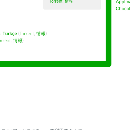
Torrent
,
情報
AppIm
Choc
:
Türkçe
(
Torrent
,
情報
)
orrent
,
情報
)