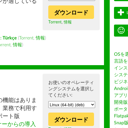
ンが適している
ダウンロード
Torrent
,
情報
:
Türkçe
(
Torrent
,
情報
)
orrent
,
情報
)
OSを
言語を
インス
システ
ビジネ
お使いのオペレーティ
ングシステムを選択し
Andro
てください:
アプリス
の機能はありま
開発版
。業務で利用す
ポータ
ポート版
Flatp
ダウンロード
Snap
ナーからの導入