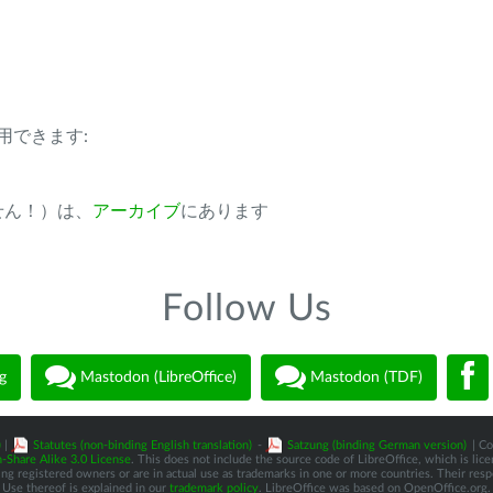
用できます:
ません！）は、
アーカイブ
にあります
Follow Us
g
Mastodon (LibreOffice)
Mastodon (TDF)
)
|
Statutes (non-binding English translation)
-
Satzung (binding German version)
| Co
-Share Alike 3.0 License
. This does not include the source code of LibreOffice, which is li
 registered owners or are in actual use as trademarks in one or more countries. Their respec
Use thereof is explained in our
trademark policy
. LibreOffice was based on OpenOffice.org.