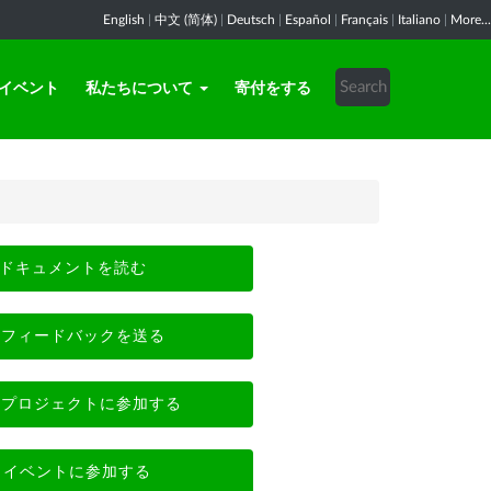
English
|
中文 (简体)
|
Deutsch
|
Español
|
Français
|
Italiano
|
More...
イベント
私たちについて
寄付をする
ドキュメントを読む
フィードバックを送る
プロジェクトに参加する
イベントに参加する