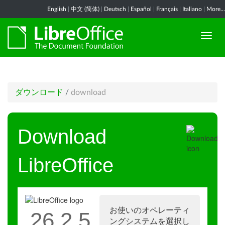
English
|
中文 (简体)
|
Deutsch
|
Español
|
Français
|
Italiano
|
More...
ダウンロード
/
download
Download
LibreOffice
お使いのオペレーティ
26.2.5
ングシステムを選択し