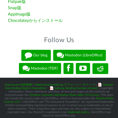
Flatpak版
Snap版
AppImage版
Chocolateyからインストール
Follow Us
Our blog
Mastodon (LibreOffice)
Mastodon (TDF)
Impressum (法的情報)
|
Datenschutzerklärung (プライバシー ポリシー)
|
Statutes
(non-binding English translation)
-
Satzung (binding German version)
| Copyright
information: Unless otherwise specified, all text and images on this website are
licensed under the
Creative Commons Attribution-Share Alike 3.0 License
. This does
not include the source code of LibreOffice, which is licensed under the
Mozilla Public
License v2.0
. “LibreOffice” and “The Document Foundation” are registered trademarks
of their corresponding registered owners or are in actual use as trademarks in one or
more countries. Their respective logos and icons are also subject to international
copyright laws. Use thereof is explained in our
trademark policy
. LibreOffice was
based on OpenOffice.org.