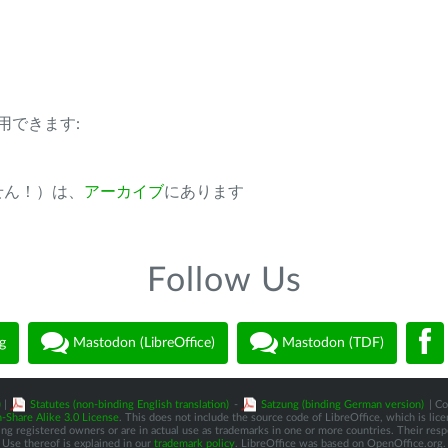
用できます:
ません！）は、
アーカイブ
にあります
Follow Us
g
Mastodon (LibreOffice)
Mastodon (TDF)
)
|
Statutes (non-binding English translation)
-
Satzung (binding German version)
| Co
-Share Alike 3.0 License
. This does not include the source code of LibreOffice, which is li
 registered owners or are in actual use as trademarks in one or more countries. Their respec
Use thereof is explained in our
trademark policy
. LibreOffice was based on OpenOffice.org.