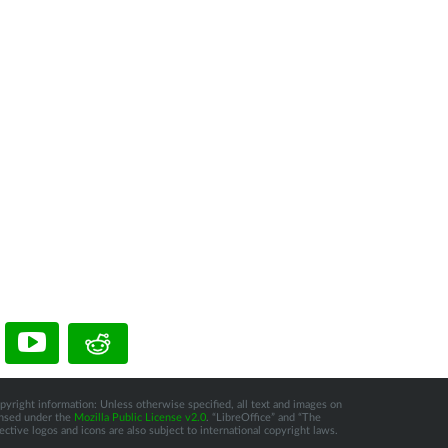
pyright information: Unless otherwise specified, all text and images on
censed under the
Mozilla Public License v2.0
. “LibreOffice” and “The
tive logos and icons are also subject to international copyright laws.