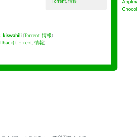
Torrent
,
情報
AppIm
Choc
:
kiswahili
(
Torrent
,
情報
)
back)
(
Torrent
,
情報
)