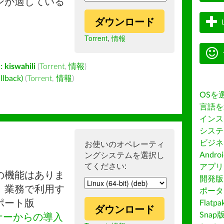
ンが適している
ダウンロード
Torrent
,
情報
:
kiswahili
(
Torrent
,
情報
)
back)
(
Torrent
,
情報
)
OSを
言語を
インス
システ
ビジネ
お使いのオペレーティ
ングシステムを選択し
Andro
てください:
アプリス
の機能はありま
開発版
。業務で利用す
ポータ
ポート版
Flatp
ダウンロード
Snap
ナーからの導入