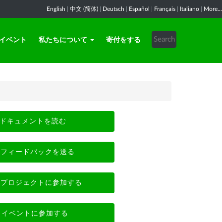
English
|
中文 (简体)
|
Deutsch
|
Español
|
Français
|
Italiano
|
More...
イベント
私たちについて
寄付をする
ドキュメントを読む
フィードバックを送る
プロジェクトに参加する
イベントに参加する