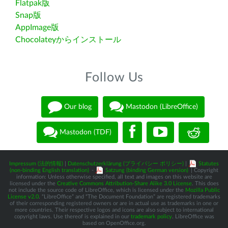
Flatpak版
Snap版
AppImage版
Chocolateyからインストール
Follow Us
Our blog
Mastodon (LibreOffice)
Mastodon (TDF)
Impressum (法的情報)
|
Datenschutzerklärung (プライバシー ポリシー)
|
Statutes
(non-binding English translation)
-
Satzung (binding German version)
| Copyright
information: Unless otherwise specified, all text and images on this website are
licensed under the
Creative Commons Attribution-Share Alike 3.0 License
. This does
not include the source code of LibreOffice, which is licensed under the
Mozilla Public
License v2.0
. “LibreOffice” and “The Document Foundation” are registered trademarks
of their corresponding registered owners or are in actual use as trademarks in one or
more countries. Their respective logos and icons are also subject to international
copyright laws. Use thereof is explained in our
trademark policy
. LibreOffice was
based on OpenOffice.org.