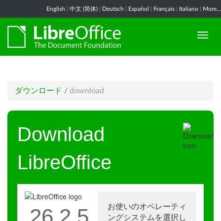
English
|
中文 (简体)
|
Deutsch
|
Español
|
Français
|
Italiano
|
More...
ダウンロード
/
download
Download
LibreOffice
お使いのオペレーティ
26.2.5
ングシステムを選択し