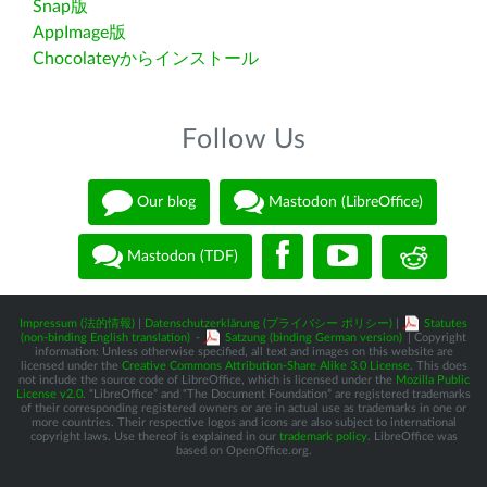
Snap版
AppImage版
Chocolateyからインストール
Follow Us
Our blog
Mastodon (LibreOffice)
Mastodon (TDF)
Impressum (法的情報)
|
Datenschutzerklärung (プライバシー ポリシー)
|
Statutes
(non-binding English translation)
-
Satzung (binding German version)
| Copyright
information: Unless otherwise specified, all text and images on this website are
licensed under the
Creative Commons Attribution-Share Alike 3.0 License
. This does
not include the source code of LibreOffice, which is licensed under the
Mozilla Public
License v2.0
. “LibreOffice” and “The Document Foundation” are registered trademarks
of their corresponding registered owners or are in actual use as trademarks in one or
more countries. Their respective logos and icons are also subject to international
copyright laws. Use thereof is explained in our
trademark policy
. LibreOffice was
based on OpenOffice.org.