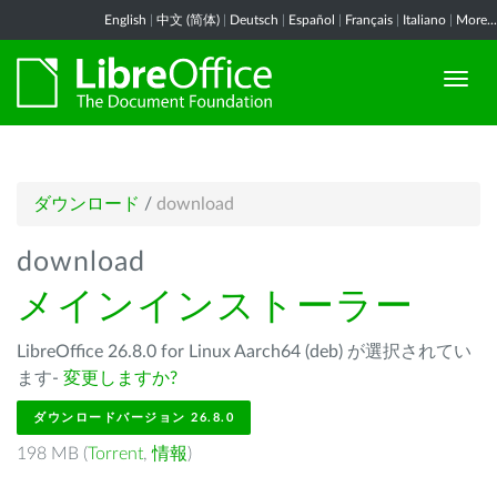
English
|
中文 (简体)
|
Deutsch
|
Español
|
Français
|
Italiano
|
More...
ダウンロード
/
download
download
メインインストーラー
LibreOffice 26.8.0 for Linux Aarch64 (deb) が選択されてい
ます-
変更しますか?
ダウンロードバージョン 26.8.0
198 MB (
Torrent
,
情報
)