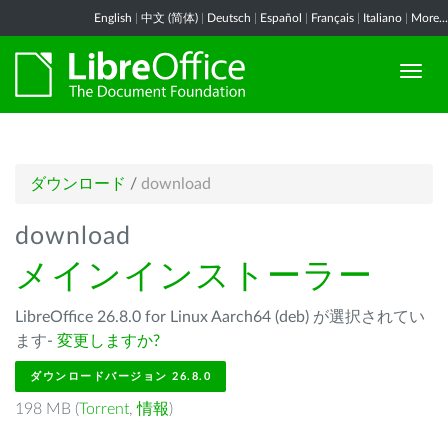
English
|
中文 (简体)
|
Deutsch
|
Español
|
Français
|
Italiano
|
More...
ダウンロード
/
download
download
メインインストーラー
LibreOffice 26.8.0 for Linux Aarch64 (deb) が選択されてい
ます-
変更しますか?
ダウンロードバージョン 26.8.0
198 MB (
Torrent
,
情報
)