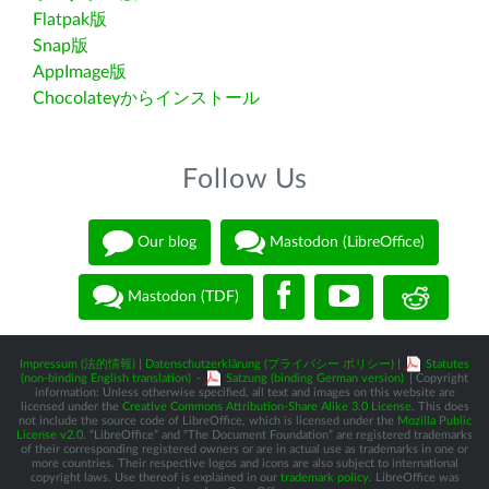
Flatpak版
Snap版
AppImage版
Chocolateyからインストール
Follow Us
Our blog
Mastodon (LibreOffice)
Mastodon (TDF)
Impressum (法的情報)
|
Datenschutzerklärung (プライバシー ポリシー)
|
Statutes
(non-binding English translation)
-
Satzung (binding German version)
| Copyright
information: Unless otherwise specified, all text and images on this website are
licensed under the
Creative Commons Attribution-Share Alike 3.0 License
. This does
not include the source code of LibreOffice, which is licensed under the
Mozilla Public
License v2.0
. “LibreOffice” and “The Document Foundation” are registered trademarks
of their corresponding registered owners or are in actual use as trademarks in one or
more countries. Their respective logos and icons are also subject to international
copyright laws. Use thereof is explained in our
trademark policy
. LibreOffice was