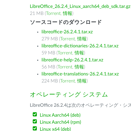
LibreOffice_26.2.4_Linux_aarch64_deb_sdk.tar.gz
21 MB (
Torrent
,
情報
)
ソースコードのダウンロード
libreoffice-26.2.4.1.tar.xz
279 MB (
Torrent
,
情報
)
libreoffice-dictionaries-26.2.4.1.tar.xz
59 MB (
Torrent
,
情報
)
libreoffice-help-26.2.4.1.tar.xz
56 MB (
Torrent
,
情報
)
libreoffice-translations-26.2.4.1.tar.xz
224 MB (
Torrent
,
情報
)
オペレーティング システム
LibreOffice 26.2.4は次のオペレーティ
Linux Aarch64 (deb)
Linux Aarch64 (rpm)
Linux x64 (deb)