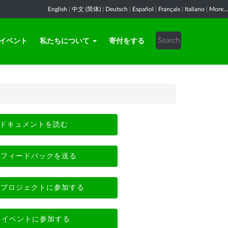
English
|
中文 (简体)
|
Deutsch
|
Español
|
Français
|
Italiano
|
More...
イベント
私たちについて
寄付をする
ドキュメントを読む
フィードバックを送る
プロジェクトに参加する
イベントに参加する