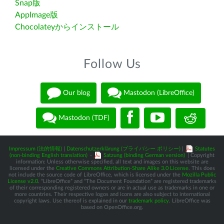
Snap版
AppImage版
Chocolateyからインストール
Follow Us
Our blog
Mastodon (LibreOffice)
Mastodon (TDF)
Impressum (法的情報)
|
Datenschutzerklärung (プライバシー ポリシー)
|
Statutes
(non-binding English translation)
-
Satzung (binding German version)
| Copyright
information: Unless otherwise specified, all text and images on this website are
licensed under the
Creative Commons Attribution-Share Alike 3.0 License
. This does
not include the source code of LibreOffice, which is licensed under the
Mozilla Public
License v2.0
. “LibreOffice” and “The Document Foundation” are registered trademarks
of their corresponding registered owners or are in actual use as trademarks in one or
more countries. Their respective logos and icons are also subject to international
copyright laws. Use thereof is explained in our
trademark policy
. LibreOffice was
based on OpenOffice.org.