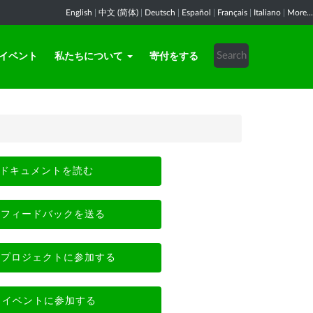
English
|
中文 (简体)
|
Deutsch
|
Español
|
Français
|
Italiano
|
More...
イベント
私たちについて
寄付をする
ドキュメントを読む
フィードバックを送る
プロジェクトに参加する
イベントに参加する