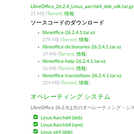
LibreOffice_26.2.4_Linux_aarch64_deb_sdk.tar.gz
21 MB (
Torrent
,
情報
)
ソースコードのダウンロード
libreoffice-26.2.4.1.tar.xz
279 MB (
Torrent
,
情報
)
libreoffice-dictionaries-26.2.4.1.tar.xz
59 MB (
Torrent
,
情報
)
libreoffice-help-26.2.4.1.tar.xz
56 MB (
Torrent
,
情報
)
libreoffice-translations-26.2.4.1.tar.xz
224 MB (
Torrent
,
情報
)
オペレーティング システム
LibreOffice 26.2.4は次のオペレーティ
Linux Aarch64 (deb)
Linux Aarch64 (rpm)
Linux x64 (deb)