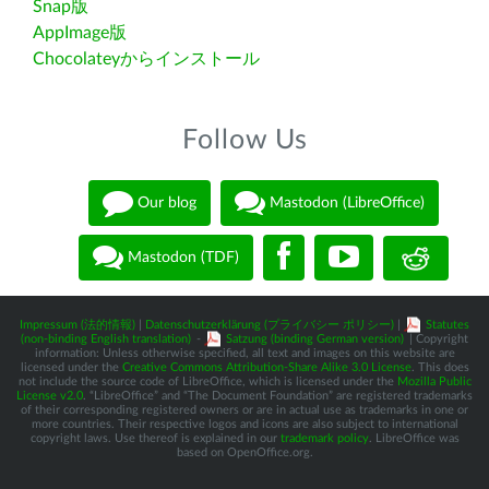
Snap版
AppImage版
Chocolateyからインストール
Follow Us
Our blog
Mastodon (LibreOffice)
Mastodon (TDF)
Impressum (法的情報)
|
Datenschutzerklärung (プライバシー ポリシー)
|
Statutes
(non-binding English translation)
-
Satzung (binding German version)
| Copyright
information: Unless otherwise specified, all text and images on this website are
licensed under the
Creative Commons Attribution-Share Alike 3.0 License
. This does
not include the source code of LibreOffice, which is licensed under the
Mozilla Public
License v2.0
. “LibreOffice” and “The Document Foundation” are registered trademarks
of their corresponding registered owners or are in actual use as trademarks in one or
more countries. Their respective logos and icons are also subject to international
copyright laws. Use thereof is explained in our
trademark policy
. LibreOffice was
based on OpenOffice.org.