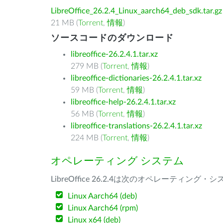
LibreOffice_26.2.4_Linux_aarch64_deb_sdk.tar.gz
21 MB (
Torrent
,
情報
)
ソースコードのダウンロード
libreoffice-26.2.4.1.tar.xz
279 MB (
Torrent
,
情報
)
libreoffice-dictionaries-26.2.4.1.tar.xz
59 MB (
Torrent
,
情報
)
libreoffice-help-26.2.4.1.tar.xz
56 MB (
Torrent
,
情報
)
libreoffice-translations-26.2.4.1.tar.xz
224 MB (
Torrent
,
情報
)
オペレーティング システム
LibreOffice 26.2.4は次のオペレーティ
Linux Aarch64 (deb)
Linux Aarch64 (rpm)
Linux x64 (deb)