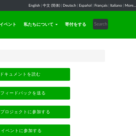
English
|
中文 (简体)
|
Deutsch
|
Español
|
Français
|
Italiano
|
More...
イベント
私たちについて
寄付をする
ドキュメントを読む
フィードバックを送る
プロジェクトに参加する
イベントに参加する