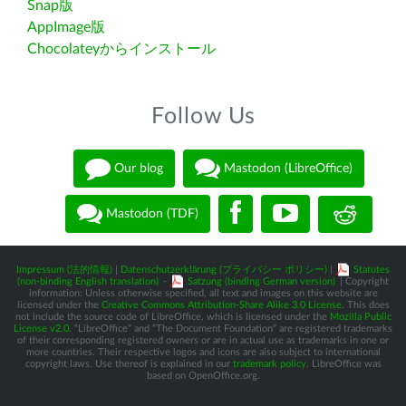
Snap版
AppImage版
Chocolateyからインストール
Follow Us
Our blog
Mastodon (LibreOffice)
Mastodon (TDF)
Impressum (法的情報)
|
Datenschutzerklärung (プライバシー ポリシー)
|
Statutes
(non-binding English translation)
-
Satzung (binding German version)
| Copyright
information: Unless otherwise specified, all text and images on this website are
licensed under the
Creative Commons Attribution-Share Alike 3.0 License
. This does
not include the source code of LibreOffice, which is licensed under the
Mozilla Public
License v2.0
. “LibreOffice” and “The Document Foundation” are registered trademarks
of their corresponding registered owners or are in actual use as trademarks in one or
more countries. Their respective logos and icons are also subject to international
copyright laws. Use thereof is explained in our
trademark policy
. LibreOffice was
based on OpenOffice.org.