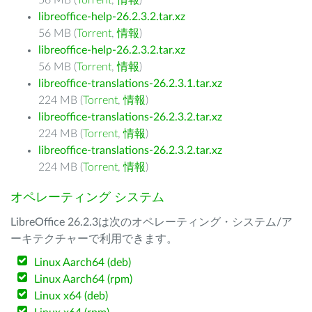
56 MB (
Torrent
,
情報
)
libreoffice-help-26.2.3.2.tar.xz
56 MB (
Torrent
,
情報
)
libreoffice-help-26.2.3.2.tar.xz
56 MB (
Torrent
,
情報
)
libreoffice-translations-26.2.3.1.tar.xz
224 MB (
Torrent
,
情報
)
libreoffice-translations-26.2.3.2.tar.xz
224 MB (
Torrent
,
情報
)
libreoffice-translations-26.2.3.2.tar.xz
224 MB (
Torrent
,
情報
)
オペレーティング システム
LibreOffice 26.2.3は次のオペレーティング・システム/ア
ーキテクチャーで利用できます。
Linux Aarch64 (deb)
Linux Aarch64 (rpm)
Linux x64 (deb)