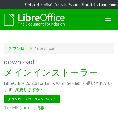
English
|
中文 (简体)
|
Deutsch
|
Español
|
Français
|
Italiano
|
More...
ダウンロード
/
download
download
メインインストーラー
LibreOffice 26.2.3 for Linux Aarch64 (deb) が選択されてい
ます-
変更しますか?
ダウンロードバージョン 26.2.3
196 MB (
Torrent
,
情報
)