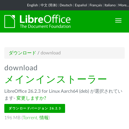
English
|
中文 (简体)
|
Deutsch
|
Español
|
Français
|
Italiano
|
More...
ダウンロード
/
download
download
メインインストーラー
LibreOffice 26.2.3 for Linux Aarch64 (deb) が選択されてい
ます-
変更しますか?
ダウンロードバージョン 26.2.3
196 MB (
Torrent
,
情報
)