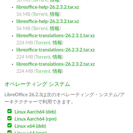
56 MB (
Torrent
,
情報
)
libreoffice-help-26.2.3.2.tar.xz
56 MB (
Torrent
,
情報
)
libreoffice-help-26.2.3.2.tar.xz
56 MB (
Torrent
,
情報
)
libreoffice-translations-26.2.3.1.tar.xz
224 MB (
Torrent
,
情報
)
libreoffice-translations-26.2.3.2.tar.xz
224 MB (
Torrent
,
情報
)
libreoffice-translations-26.2.3.2.tar.xz
224 MB (
Torrent
,
情報
)
オペレーティング システム
LibreOffice 26.2.3は次のオペレーティング・システム/ア
ーキテクチャーで利用できます。
Linux Aarch64 (deb)
Linux Aarch64 (rpm)
Linux x64 (deb)