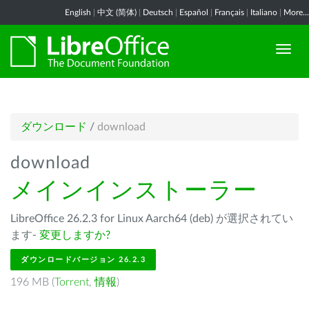
English
|
中文 (简体)
|
Deutsch
|
Español
|
Français
|
Italiano
|
More...
ダウンロード
/
download
download
メインインストーラー
LibreOffice 26.2.3 for Linux Aarch64 (deb) が選択されてい
ます-
変更しますか?
ダウンロードバージョン 26.2.3
196 MB (
Torrent
,
情報
)