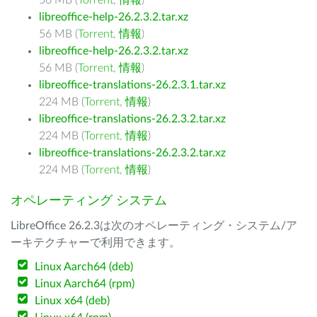
56 MB (
Torrent
,
情報
)
libreoffice-help-26.2.3.2.tar.xz
56 MB (
Torrent
,
情報
)
libreoffice-help-26.2.3.2.tar.xz
56 MB (
Torrent
,
情報
)
libreoffice-translations-26.2.3.1.tar.xz
224 MB (
Torrent
,
情報
)
libreoffice-translations-26.2.3.2.tar.xz
224 MB (
Torrent
,
情報
)
libreoffice-translations-26.2.3.2.tar.xz
224 MB (
Torrent
,
情報
)
オペレーティング システム
LibreOffice 26.2.3は次のオペレーティング・システム/ア
ーキテクチャーで利用できます。
Linux Aarch64 (deb)
Linux Aarch64 (rpm)
Linux x64 (deb)