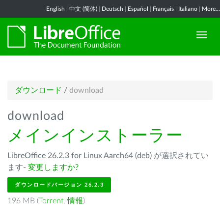
English
|
中文 (简体)
|
Deutsch
|
Español
|
Français
|
Italiano
|
More...
ダウンロード
/
download
download
メインインストーラー
LibreOffice 26.2.3 for Linux Aarch64 (deb) が選択されてい
ます-
変更しますか?
ダウンロードバージョン 26.2.3
196 MB (
Torrent
,
情報
)