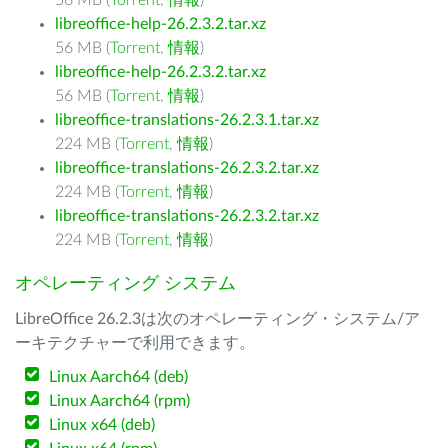
56 MB (
Torrent
,
情報
)
libreoffice-help-26.2.3.2.tar.xz
56 MB (
Torrent
,
情報
)
libreoffice-help-26.2.3.2.tar.xz
56 MB (
Torrent
,
情報
)
libreoffice-translations-26.2.3.1.tar.xz
224 MB (
Torrent
,
情報
)
libreoffice-translations-26.2.3.2.tar.xz
224 MB (
Torrent
,
情報
)
libreoffice-translations-26.2.3.2.tar.xz
224 MB (
Torrent
,
情報
)
オペレーティング システム
LibreOffice 26.2.3は次のオペレーティング・システム/ア
ーキテクチャーで利用できます。
Linux Aarch64 (deb)
Linux Aarch64 (rpm)
Linux x64 (deb)