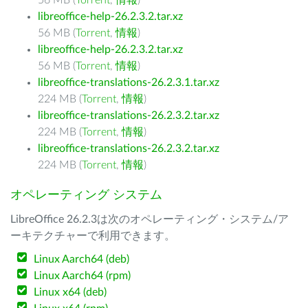
56 MB (
Torrent
,
情報
)
libreoffice-help-26.2.3.2.tar.xz
56 MB (
Torrent
,
情報
)
libreoffice-help-26.2.3.2.tar.xz
56 MB (
Torrent
,
情報
)
libreoffice-translations-26.2.3.1.tar.xz
224 MB (
Torrent
,
情報
)
libreoffice-translations-26.2.3.2.tar.xz
224 MB (
Torrent
,
情報
)
libreoffice-translations-26.2.3.2.tar.xz
224 MB (
Torrent
,
情報
)
オペレーティング システム
LibreOffice 26.2.3は次のオペレーティング・システム/ア
ーキテクチャーで利用できます。
Linux Aarch64 (deb)
Linux Aarch64 (rpm)
Linux x64 (deb)