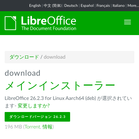
English
|
中文 (简体)
|
Deutsch
|
Español
|
Français
|
Italiano
|
More...
ダウンロード
/
download
download
メインインストーラー
LibreOffice 26.2.3 for Linux Aarch64 (deb) が選択されてい
ます-
変更しますか?
ダウンロードバージョン 26.2.3
196 MB (
Torrent
,
情報
)