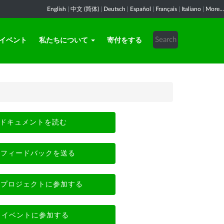
English
|
中文 (简体)
|
Deutsch
|
Español
|
Français
|
Italiano
|
More...
イベント
私たちについて
寄付をする
ドキュメントを読む
フィードバックを送る
プロジェクトに参加する
イベントに参加する