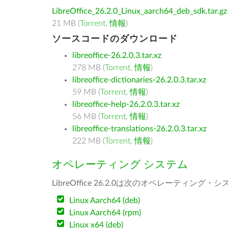
LibreOffice_26.2.0_Linux_aarch64_deb_sdk.tar.gz
21 MB (
Torrent
,
情報
)
ソースコードのダウンロード
libreoffice-26.2.0.3.tar.xz
278 MB (
Torrent
,
情報
)
libreoffice-dictionaries-26.2.0.3.tar.xz
59 MB (
Torrent
,
情報
)
libreoffice-help-26.2.0.3.tar.xz
56 MB (
Torrent
,
情報
)
libreoffice-translations-26.2.0.3.tar.xz
222 MB (
Torrent
,
情報
)
オペレーティング システム
LibreOffice 26.2.0は次のオペレーティ
Linux Aarch64 (deb)
Linux Aarch64 (rpm)
Linux x64 (deb)