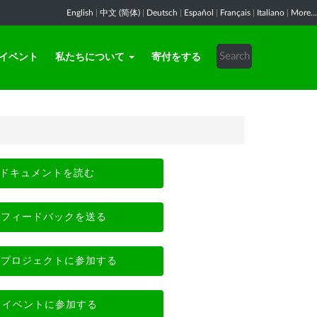
English
|
中文 (简体)
|
Deutsch
|
Español
|
Français
|
Italiano
|
More...
イベント
私たちについて
寄付をする
ドキュメントを読む
フィードバックを送る
プロジェクトに参加する
イベントに参加する