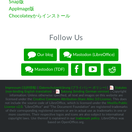
Snap版
AppImage版
Chocolateyからインストール
Follow Us
Our blog
Mastodon (LibreOffice)
Mastodon (TDF)
Impressum (法的情報)
|
Datenschutzerklärung (プライバシー ポリシー)
|
Statutes
(non-binding English translation)
-
Satzung (binding German version)
| Copyright
information: Unless otherwise specified, all text and images on this website are
licensed under the
Creative Commons Attribution-Share Alike 3.0 License
. This does
not include the source code of LibreOffice, which is licensed under the
Mozilla Public
License v2.0
. “LibreOffice” and “The Document Foundation” are registered trademarks
of their corresponding registered owners or are in actual use as trademarks in one or
more countries. Their respective logos and icons are also subject to international
copyright laws. Use thereof is explained in our
trademark policy
. LibreOffice was
based on OpenOffice.org.